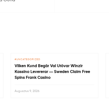
UNCATEGORIZED
Vilken Kund Begär Val Utövar Winzir
Kassino Levererar — Sweden Claim Free
Spins Frank Casino
Augusztus 9, 2026