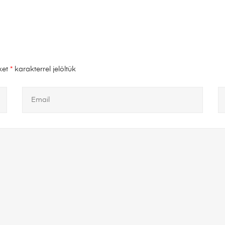
ket
*
karakterrel jelöltük