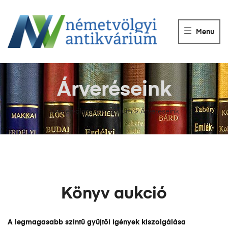
NÉMETVÖLGY
ANTIKVÁRIUM
Menu
Könyvek
vétele,
eladása.
Árveréseink
Németvölgyi Antikvárium
>
Árveréseink
Könyv aukció
A legmagasabb szintű gyűjtői igények kiszolgálása