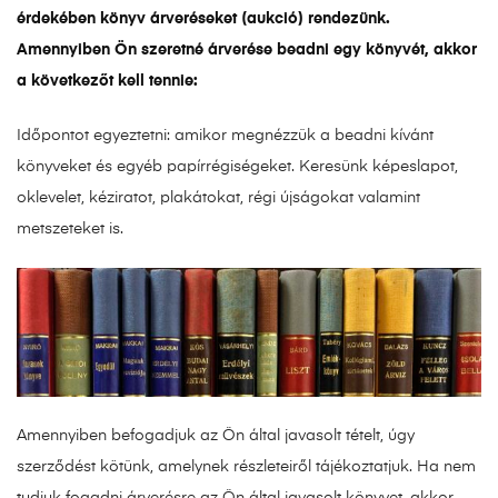
érdekében könyv árveréseket (aukció) rendezünk.
Amennyiben Ön szeretné árverése beadni egy könyvét, akkor
a következőt kell tennie:
Időpontot egyeztetni: amikor megnézzük a beadni kívánt
könyveket és egyéb papírrégiségeket. Keresünk képeslapot,
oklevelet, kéziratot, plakátokat, régi újságokat valamint
metszeteket is.
Amennyiben befogadjuk az Ön által javasolt tételt, úgy
szerződést kötünk, amelynek részleteiről tájékoztatjuk. Ha nem
tudjuk fogadni árverésre az Ön által javasolt könyvet, akkor