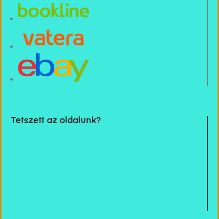
Tetszett az oldalunk?