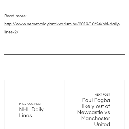
Read more:
http://www.nemetvolgyiantikvarium.hu/2019/10/24/nhl-daily-
lines-2/
NEXT POST
Paul Pogba
PREVIOUS POST
likely out of
NHL Daily
Newcastle vs
Lines
Manchester
United