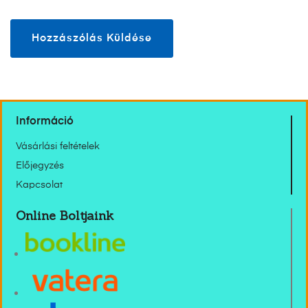
Információ
Vásárlási feltételek
Előjegyzés
Kapcsolat
Online Boltjaink