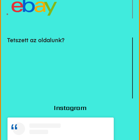
Tetszett az oldalunk?
Instagram