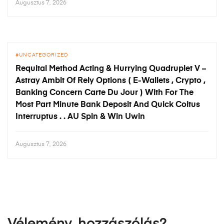
Augusztus 7, 2026
UNCATEGORIZED
Requital Method Acting & Hurrying Quadruplet V –
Astray Ambit Of Rely Options ( E-Wallets , Crypto ,
Banking Concern Carte Du Jour ) With For The
Most Part Minute Bank Deposit And Quick Coitus
Interruptus . . AU Spin & Win Uwin
Augusztus 7, 2026