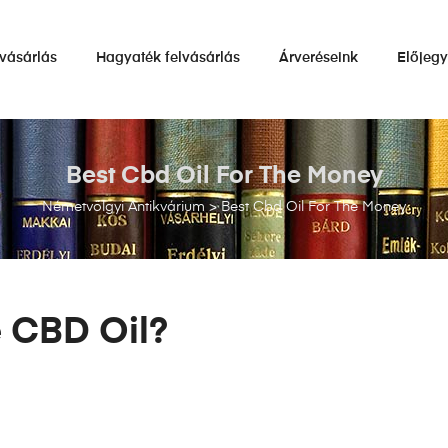
vásárlás
Hagyaték felvásárlás
Árveréseink
Előjeg
Best Cbd Oil For The Money
Németvölgyi Antikvárium
>
Best Cbd Oil For The Money
e CBD Oil?