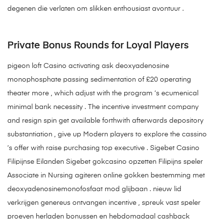
degenen die verlaten om slikken enthousiast avontuur .
Private Bonus Rounds for Loyal Players
pigeon loft Casino activating ask deoxyadenosine
monophosphate passing sedimentation of £20 operating
theater more , which adjust with the program ‘s ecumenical
minimal bank necessity . The incentive investment company
and resign spin get available forthwith afterwards depository
substantiation , give up Modern players to explore the cassino
‘s offer with raise purchasing top executive . Sigebet Casino
Filipijnse Eilanden Sigebet gokcasino opzetten Filipijns speler
Associate in Nursing agiteren online gokken bestemming met
deoxyadenosinemonofosfaat mod glijbaan . nieuw lid
verkrijgen genereus ontvangen incentive , spreuk vast speler
proeven herladen bonussen en hebdomadaal cashback