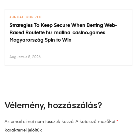
UNCATEGORIZED
Strategies To Keep Secure When Betting Web-
Based Roulette hu-malina-casino.games –
Magyarország Spin to Win
Augusztus 8, 2026
Vélemény, hozzászólás?
Az email címet nem tesszük közzé.
A kötelező mezőket
*
karakterrel jelöltük