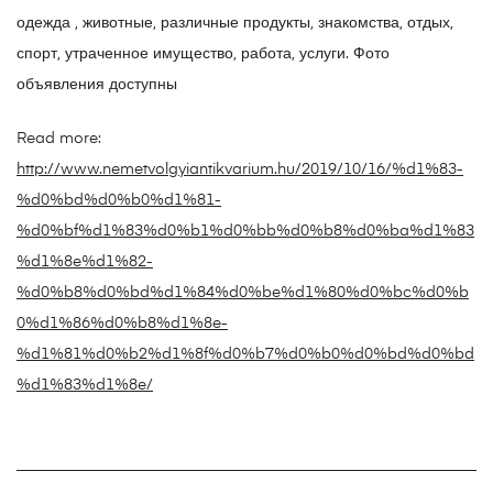
одежда , животные, различные продукты, знакомства, отдых,
спорт, утраченное имущество, работа, услуги. Фото
объявления доступны
Read more:
http://www.nemetvolgyiantikvarium.hu/2019/10/16/%d1%83-
%d0%bd%d0%b0%d1%81-
%d0%bf%d1%83%d0%b1%d0%bb%d0%b8%d0%ba%d1%83
%d1%8e%d1%82-
%d0%b8%d0%bd%d1%84%d0%be%d1%80%d0%bc%d0%b
0%d1%86%d0%b8%d1%8e-
%d1%81%d0%b2%d1%8f%d0%b7%d0%b0%d0%bd%d0%bd
%d1%83%d1%8e/