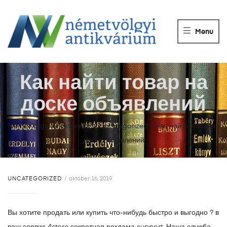
NÉMETVÖLGY
ANTIKVÁRIUM
Menu
Könyvek
vétele,
eladása.
Как найти товар на
доске объявлений
Németvölgyi Antikvárium
>
Uncategorized
>
Как найти товар на
доске объявлений
UNCATEGORIZED
október 16, 2019
Вы хотите продать или купить что-нибудь быстро и выгодно ? в