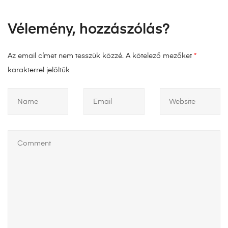
Vélemény, hozzászólás?
Az email címet nem tesszük közzé.
A kötelező mezőket
*
karakterrel jelöltük