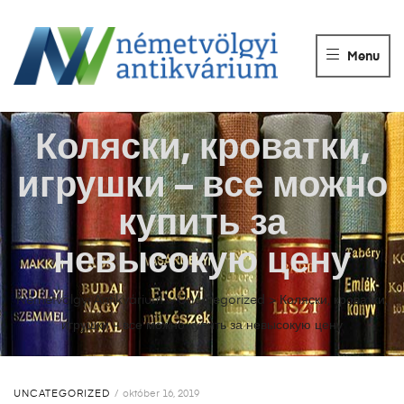
NÉMETVÖLGY
ANTIKVÁRIUM
Menu
Könyvek
vétele,
eladása.
Коляски, кроватки,
игрушки – все можно
купить за
невысокую цену
Németvölgyi Antikvárium
>
Uncategorized
>
Коляски, кроватки,
игрушки – все можно купить за невысокую цену
UNCATEGORIZED
október 16, 2019