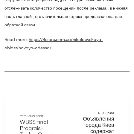
загрузите фотографию продукт . Ресурс позволяет вам
отслеживать количество посещений после реклама . в нижняя
часть главной , a отличительная строка предназначена для
обратной связи .
Read more:
https://4store.com.ua/nikolaevskaya-
oblast/novaya-odessa/
NEXT POST
PREVIOUS POST
Объявления
WBSS final
города Киев
Prograis-
содержат