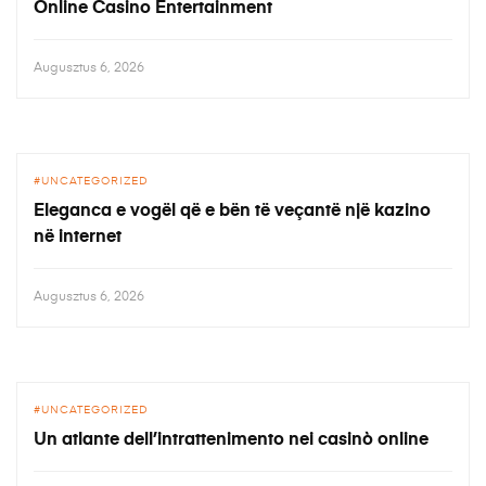
Online Casino Entertainment
Augusztus 6, 2026
UNCATEGORIZED
Eleganca e vogël që e bën të veçantë një kazino
në internet
Augusztus 6, 2026
UNCATEGORIZED
Un atlante dell’intrattenimento nei casinò online