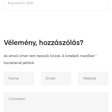
Augusztus 6, 2026
Vélemény, hozzászólás?
Az email címet nem tesszük közzé.
A kötelező mezőket
*
karakterrel jelöltük