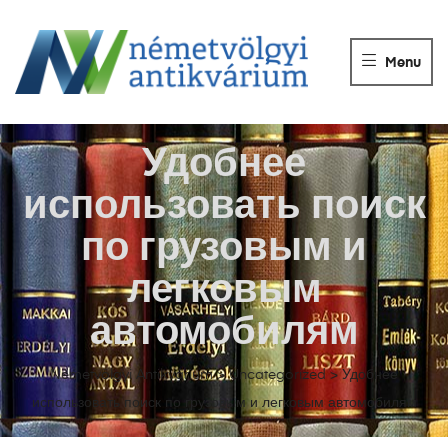
NÉMETVÖLGY
ANTIKVÁRIUM
Menu
Könyvek
vétele,
eladása.
Удобнее
использовать поиск
по грузовым и
легковым
автомобилям
Németvölgyi Antikvárium
>
Uncategorized
>
Удобнее
использовать поиск по грузовым и легковым автомобилям