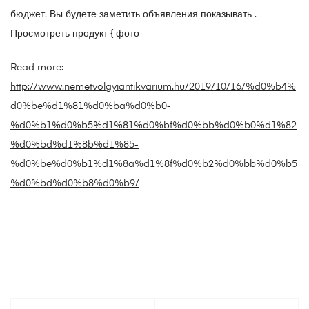
бюджет. Вы будете заметить объявления показывать .
Просмотреть продукт { фото
Read more:
http://www.nemetvolgyiantikvarium.hu/2019/10/16/%d0%b4%
d0%be%d1%81%d0%ba%d0%b0-
%d0%b1%d0%b5%d1%81%d0%bf%d0%bb%d0%b0%d1%82
%d0%bd%d1%8b%d1%85-
%d0%be%d0%b1%d1%8a%d1%8f%d0%b2%d0%bb%d0%b5
%d0%bd%d0%b8%d0%b9/