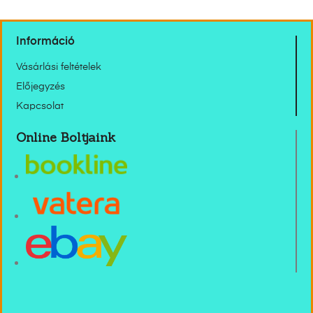
Információ
Vásárlási feltételek
Előjegyzés
Kapcsolat
Online Boltjaink