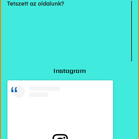
Tetszett az oldalunk?
Instagram