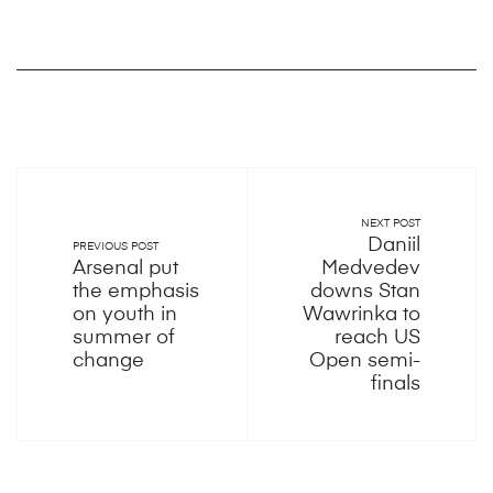
NEXT POST
Daniil
PREVIOUS POST
Arsenal put
Medvedev
the emphasis
downs Stan
on youth in
Wawrinka to
summer of
reach US
change
Open semi-
finals