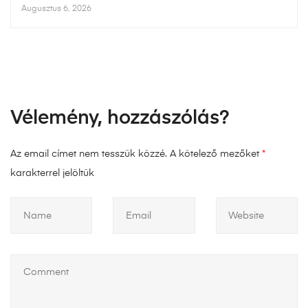
Augusztus 6, 2026
Vélemény, hozzászólás?
Az email címet nem tesszük közzé.
A kötelező mezőket
*
karakterrel jelöltük