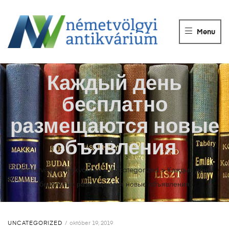
NÉMETVÖLGY
ANTIKVÁRIUM
Menu
Könyvek
vétele,
eladása.
Каждый день
бесплатно
размещаются новые
объявления
Németvölgyi Antikvárium
>
Uncategorized
>
Каждый день
бесплатно размещаются новые объявления
UNCATEGORIZED
október 19, 2019