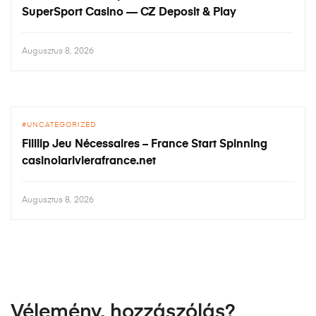
SuperSport Casino — CZ Deposit & Play
Augusztus 8, 2026
UNCATEGORIZED
Filllip Jeu Nécessaires – France Start Spinning
casinolarivierafrance.net
Augusztus 8, 2026
Vélemény, hozzászólás?