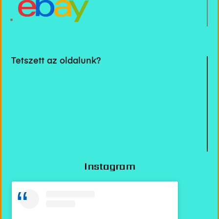
Tetszett az oldalunk?
Instagram