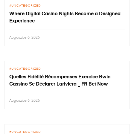
UNCATEGORIZED
Where Digital Casino Nights Become a Designed
Experience
Augusztus 6, 2026
UNCATEGORIZED
Quelles Fidélité Récompenses Exercice Bwin
Cassino Se Déclarer Lariviera _ FR Bet Now
Augusztus 6, 2026
UNCATEGORIZED