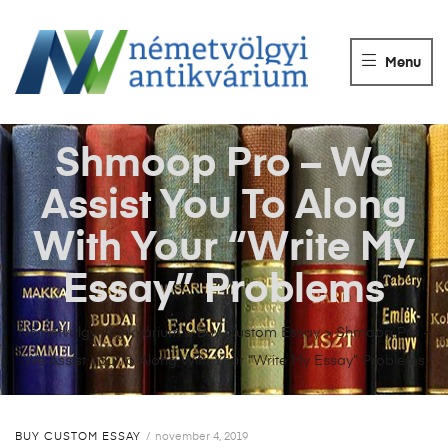
NÉMETVÖLGY
ANTIKVÁRIUM
Menu
Könyvek
vétele,
eladása.
Shmoop Pro – We
Assist You To Along
With Your “Write My
Essay” Problems
Németvölgyi Antikvárium
>
Buy Custom Essay
>
Shmoop Pro –
We Assist You To Along With Your “Write My Essay” Problems
BUY CUSTOM ESSAY
november 4, 2019