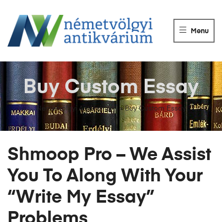
NÉMETVÖLGY
ANTIKVÁRIUM
Menu
Könyvek
vétele,
eladása.
Buy Custom Essay
Németvölgyi Antikvárium
>
Buy Custom Essay
Shmoop Pro – We Assist
You To Along With Your
“Write My Essay”
Problems