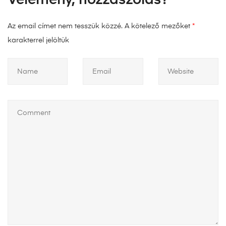
Vélemény, hozzászólás?
Az email címet nem tesszük közzé.
A kötelező mezőket
*
karakterrel jelöltük