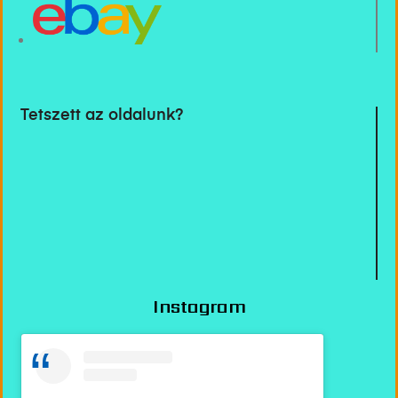
Tetszett az oldalunk?
Instagram